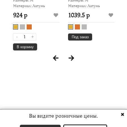
Размеры: M
Размеры: M
Ма
Материал: Латунь
Материал: Латунь
9
924 р
1039.5 р
-
+
Под заказ
В корзину
Вы видите розничные цены.