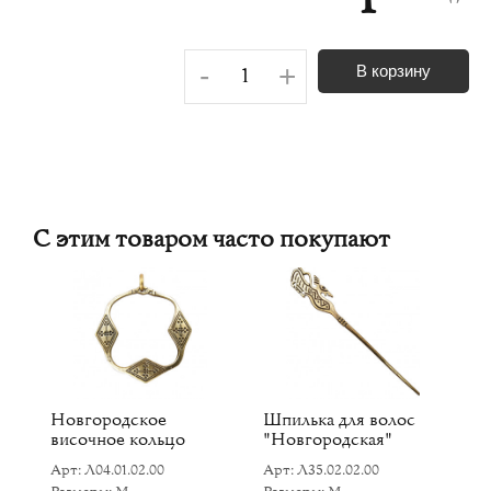
-
+
В корзину
С этим товаром часто покупают
Новгородское
Шпилька для волос
Н
височное кольцо
"Новгородская"
Ар
Арт: Л04.01.02.00
Арт: Л35.02.02.00
Р