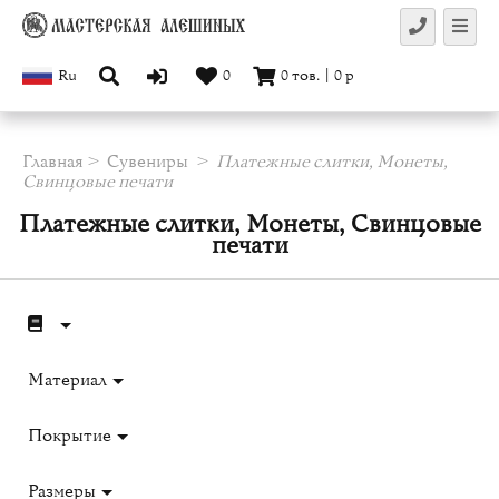
Ru
0
0
тов.
|
0
р
Главная
Сувениры
Платежные слитки, Монеты,
Свинцовые печати
Платежные слитки, Монеты, Свинцовые
печати
Материал
Покрытие
Размеры