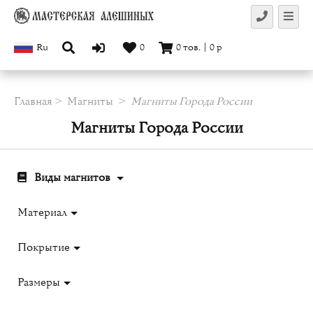
Ru
0
0
тов.
|
0
р
Главная
Магниты
Магниты Города России
Магниты Города России
Виды магнитов
Материал
Покрытие
Размеры