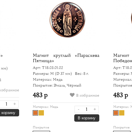
б»
Магнит круглый «Параскева
Магн
Пятница»
Победон
Арт: Т18.03.01.02
Арт: Т18.0
7 мм)
Размеры: M
(D 37 мм)
Вес: 8 г.
Размеры:
Материал: Медь
Материал
й
Покрытие: Эмаль, Чёрный
Покрытие
избранное
483 р
483 р
В избранное
+
Материал:
Медь
Материал:
-
+
 корзину
В корзину
Покрытие
Покрытие