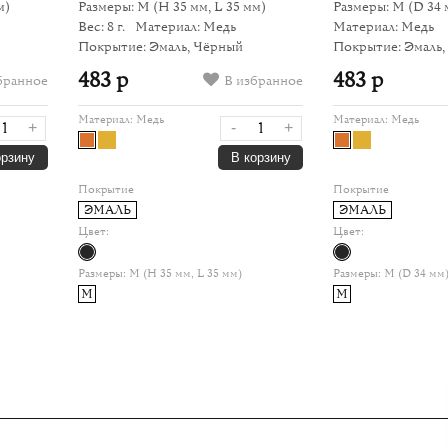
м)
Размеры: M
(H 35 мм, L 35 мм)
Размеры: M
(D 34 
Вес: 8 г.
Материал: Медь
Материал: Медь
Покрытие: Эмаль, Чёрный
Покрытие: Эмаль,
483 р
483 р
бранное
В избранное
Материал:
Медь
Материал:
Медь
+
-
+
орзину
В корзину
Покрытие
Покрытие
ЭМАЛЬ
ЭМАЛЬ
Цвет:
Цвет:
Размеры:
M (H 35 мм, L 35 мм)
Размеры:
M (D 34 мм
M
M