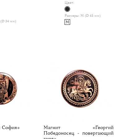
Цвет:
Размеры:
M (D 45 мм)
(D 34 мм)
M
я София»
Магнит «Георгий
Победоносец - повергающий
змея»