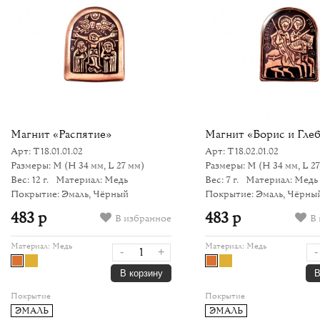
Магнит «Распятие»
Магнит «Борис и Гле
Арт: Т18.01.01.02
Арт: Т18.02.01.02
Размеры: M
(H 34 мм, L 27 мм)
Размеры: M
(H 34 мм, L 2
Вес: 12 г.
Материал: Медь
Вес: 7 г.
Материал: Медь
Покрытие: Эмаль, Чёрный
Покрытие: Эмаль, Чёрны
483 р
483 р
В избранное
В 
Материал:
Медь
Материал:
Медь
-
+
-
В корзину
В
Покрытие
Покрытие
ЭМАЛЬ
ЭМАЛЬ