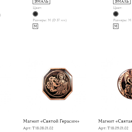
ЭМАЛЬ
ЭМАЛЬ
Цвет:
Цвет:
)
Размеры:
M (D 37 мм)
Размеры:
M 
M
M
Магнит «Святой Герасим»
Магнит «Свята
Арт: Т18.08.01.02
Арт: Т18.09.01.02