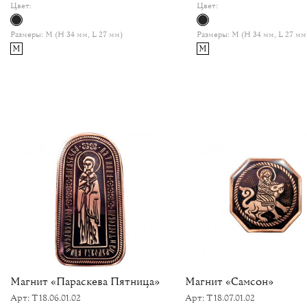
Цвет:
Цвет:
Размеры:
M (H 34 мм, L 27 мм)
Размеры:
M (H 34 мм, L 27 мм
M
M
Магнит «Параскева Пятница»
Магнит «Самсон»
Арт: Т18.06.01.02
Арт: Т18.07.01.02