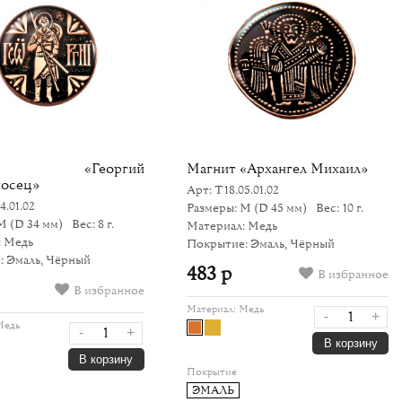
ит «Георгий
Магнит «Архангел Михаил»
осец»
Арт: Т18.05.01.02
4.01.02
Размеры: M
(D 45 мм)
Вес: 10 г.
 M
(D 34 мм)
Вес: 8 г.
Материал: Медь
: Медь
Покрытие: Эмаль, Чёрный
: Эмаль, Чёрный
483 р
В избранное
В избранное
Материал:
Медь
-
+
Медь
-
+
В корзину
В корзину
Покрытие
ЭМАЛЬ