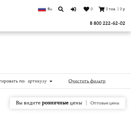
Ru
0
0
тов.
|
0
р
8 800 222-62-02
ировать по:
артикулу
Очистить фильтр
Вы видите
розничные
цены
|
Оптовые цены