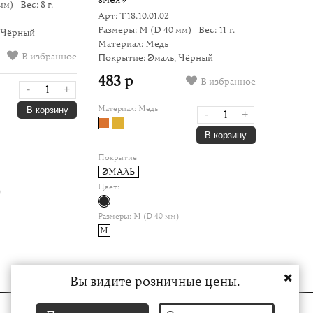
мм)
Вес: 8 г.
Арт: Т18.10.01.02
Размеры: M
(D 40 мм)
Вес: 11 г.
 Чёрный
Материал: Медь
В избранное
Покрытие: Эмаль, Чёрный
483 р
В избранное
-
+
Материал:
Медь
В корзину
-
+
В корзину
Покрытие
ЭМАЛЬ
Цвет:
)
Размеры:
M (D 40 мм)
M
Вы видите розничные цены.