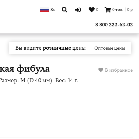
Ru
0
0
тов.
|
0
р
8 800 222-62-02
Вы видите
розничные
цены
|
Оптовые цены
кая фибула
В избранное
Размер: M (D 40 мм)
Вес: 14 г.