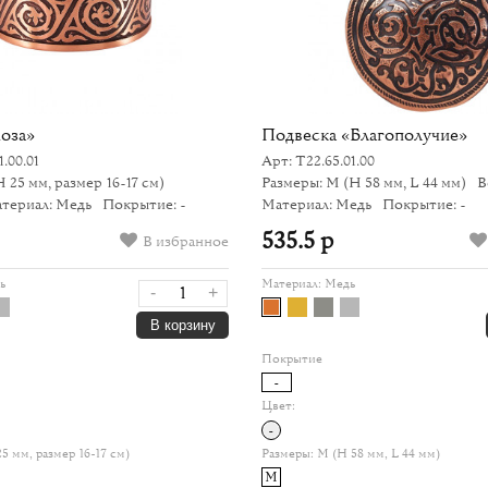
оза»
Подвеска «Благополучие»
1.00.01
Арт: Т22.65.01.00
H 25 мм, размер 16-17 см)
Размеры: M
(H 58 мм, L 44 мм)
В
териал: Медь
Покрытие: -
Материал: Медь
Покрытие: -
535.5 р
В избранное
ь
Материал:
Медь
-
+
В корзину
Покрытие
-
Цвет:
-
25 мм, размер 16-17 см)
Размеры:
M (H 58 мм, L 44 мм)
M