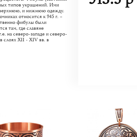
ных типов украшений. Ими
и верхнюю, и нижнюю одежду.
никах относится к 945 г. –
ественно фибулы были
ся там, где славяне
е. на северо-западе и северо-
 слоях XII - XIV вв. в