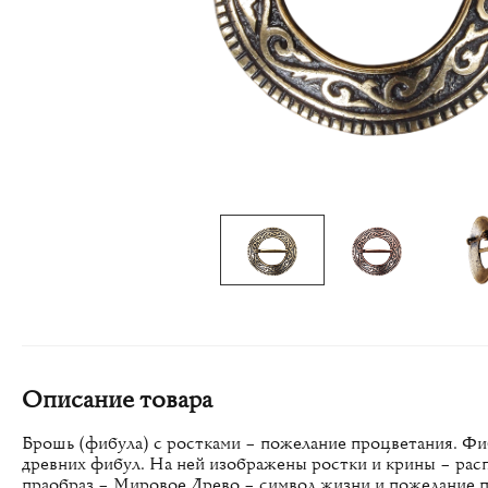
Описание товара
Брошь (фибула) с ростками – пожелание процветания. Фи
древних фибул. На ней изображены ростки и крины – рас
праобраз – Мировое Древо – символ жизни и пожелание 