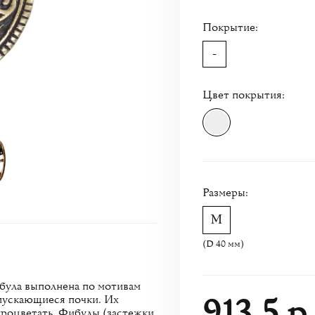
Покрытие:
-
Цвет покрытия:
Размеры:
(D 40 мм)
була выполнена по мотивам
913.5 р
пускающиеся почки. Их
процветать. Фибулы (застежки