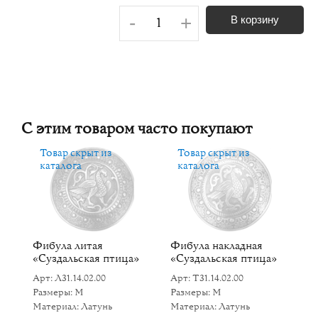
-
+
В корзину
С этим товаром часто покупают
Товар скрыт из
Товар скрыт из
каталога
каталога
Фибула литая
Фибула накладная
К
«Суздальская птица»
«Суздальская птица»
«
»
Арт: Л31.14.02.00
Арт: Т31.14.02.00
Ар
Размеры: M
Размеры: M
Р
Материал: Латунь
Материал: Латунь
Ма