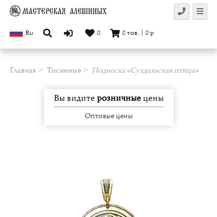
Ru
0
0
тов.
|
0
р
Главная
Тисненые
Подвеска «Суздальская птица»
Вы видите
розничные
цены
Оптовые цены