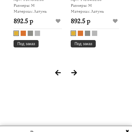
Ма
Размеры: M
Размеры: M
4
Материал: Латунь
Материал: Латунь
892.5 р
892.5 р
Под заказ
Под заказ