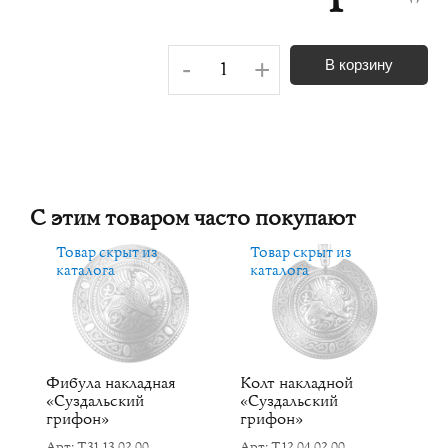
-
+
В корзину
С этим товаром часто покупают
Товар скрыт из
Товар скрыт из
каталога
каталога
Фибула накладная
Колт накладной
К
«Суздальский
«Суздальский
Ар
грифон»
грифон»
Р
Арт: Т31.13.02.00
Арт: Т12.04.02.00