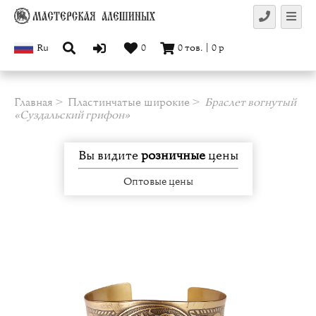
Ru
0
0
тов.
|
0
р
Главная
Пластинчатые широкие
Браслет вогнутый
«Суздальский грифон»
Вы видите
розничные
цены
Оптовые цены