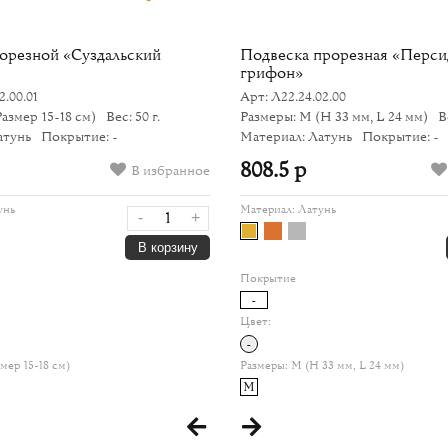
орезной «Суздальский
Подвеска прорезная «Перси
грифон»
2.00.01
Арт: Л22.24.02.00
Размер 15-18 см)
Вес: 50 г.
Размеры: M
(H 33 мм, L 24 мм)
В
атунь
Покрытие: -
Материал: Латунь
Покрытие: -
808.5 р
В избранное
унь
Материал:
Латунь
-
+
В корзину
Покрытие
-
Цвет:
-
змер 15-18 см)
Размеры:
M (H 33 мм, L 24 мм)
M