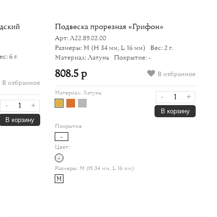
дский
Подвеска прорезная «Грифон»
С
Арт: Л22.89.02.00
Ар
Размеры: M
(H 34 мм, L 16 мм)
Вес: 2 г.
Р
ес: 6 г.
Материал: Латунь
Покрытие: -
Ма
808.5 р
1
В избранное
В избранное
Материал:
Латунь
Ма
-
+
-
+
В корзину
В корзину
Покрытие
По
-
Цвет:
Цв
-
-
Размеры:
M (H 34 мм, L 16 мм)
Ра
M