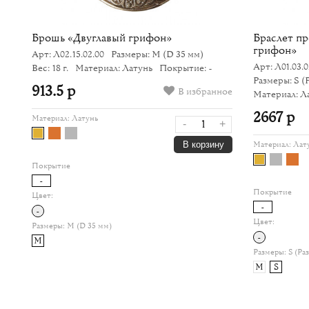
Брошь «Двуглавый грифон»
Браслет пр
грифон»
Арт: Л02.15.02.00
Размеры: M
(D 35 мм)
Арт: Л01.03.0
Вес: 18 г.
Материал: Латунь
Покрытие: -
Размеры: S
(
913.5 р
ное
В избранное
Материал: Л
2667 р
Материал:
Латунь
+
-
+
у
В корзину
Материал:
Лат
Покрытие
-
Покрытие
Цвет:
-
-
Цвет:
Размеры:
M (D 35 мм)
-
M
Размеры:
S (Ра
M
S