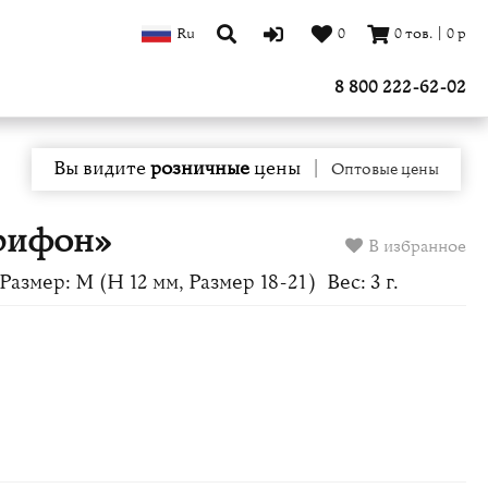
Ru
0
0
тов.
|
0
р
8 800 222-62-02
Вы видите
розничные
цены
|
Оптовые цены
рифон»
В избранное
Размер: M (H 12 мм, Размер 18-21)
Вес: 3 г.