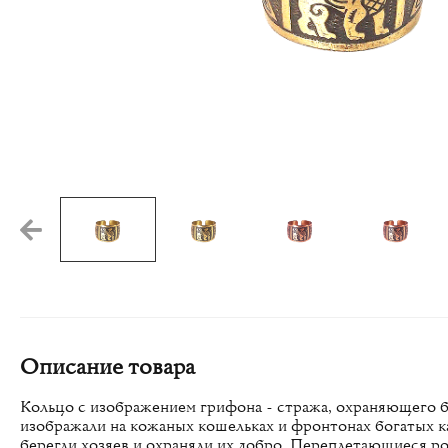
Описание товара
Кольцо с изображением грифона - стража, охраняющего б
изображали на кожаных кошельках и фронтонах богатых 
берегли хозяев и охраняли их добро. Переплетающиеся ро