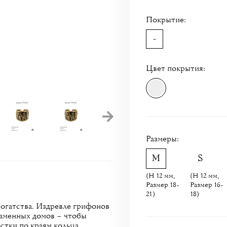
Покрытие:
-
Цвет покрытия:
Размеры:
(H 12 мм,
(H 12 мм,
Размер 18-
Размер 16-
21)
18)
огатства. Издревле грифонов
каменных домов – чтобы
стки по краям кольца