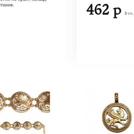
462 р
тание.
В т.ч