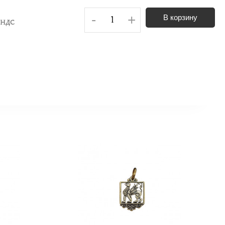
-
+
В корзину
. НДС