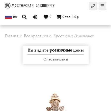
Ru
0
0
тов.
|
0
р
Главная
Все крестики
Крест дома Романовых
Вы видите
розничные
цены
Оптовые цены