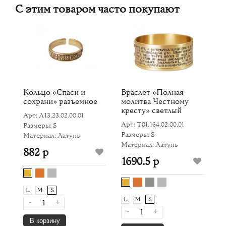
С этим товаром часто покупают
Кольцо «Спаси и
Браслет «Полная
Б
сохрани» разъемное
молитва Честному
О
кресту» светлый
Арт: Л13.23.02.00.01
Ар
Арт: Т01.164.02.00.01
Размеры: S
Ра
Размеры: S
Материал: Латунь
Ма
Материал: Латунь
882 р
1
1690.5 р
L
M
S
L
L
M
S
-
+
-
+
В корзину