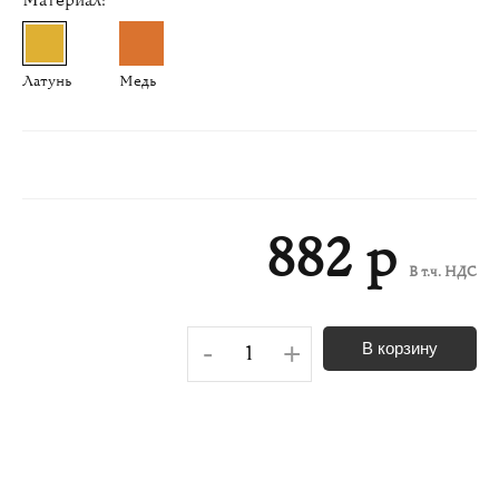
Латунь
Медь
882 р
В т.ч. НДС
-
+
В корзину