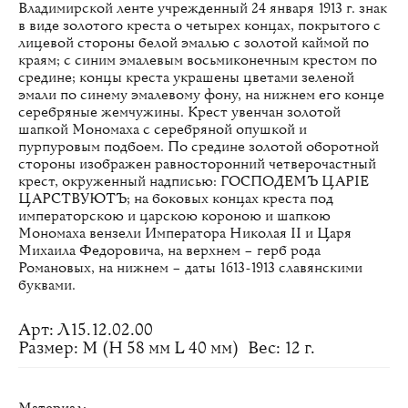
Владимирской ленте учрежденный 24 января 1913 г. знак
в виде золотого креста о четырех концах, покрытого с
лицевой стороны белой эмалью с золотой каймой по
краям; с синим эмалевым восьмиконечным крестом по
средине; концы креста украшены цветами зеленой
эмали по синему эмалевому фону, на нижнем его конце
серебряные жемчужины. Крест увенчан золотой
шапкой Мономаха с серебряной опушкой и
пурпуровым подбоем. По средине золотой оборотной
стороны изображен равносторонний четверочастный
крест, окруженный надписью: ГОСПОДЕМЪ ЦАРIЕ
ЦАРСТВУЮТЪ; на боковых концах креста под
императорскою и царскою короною и шапкою
Мономаха вензели Императора Николая II и Царя
Михаила Федоровича, на верхнем – герб рода
Романовых, на нижнем – даты 1613-1913 славянскими
буквами.
Арт: Л15.12.02.00
Размер: M (H 58 мм L 40 мм)
Вес: 12 г.
Материал: