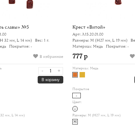
рь славы» №5
Крест «Витой»
1.00
Арт: Л15.20.01.00
(H 32 мм, L 14 мм)
Вес: 1 г.
Размеры: M
(H27 мм, L 19 мм)
Ве
едь
Покрытие: -
Материал: Медь
Покрытие: -
777 р
В избранное
ь
Материал:
Медь
-
+
В корзину
Покрытие
-
Цвет:
-
32 мм, L 14 мм)
Размеры:
M (H27 мм, L 19 мм)
M