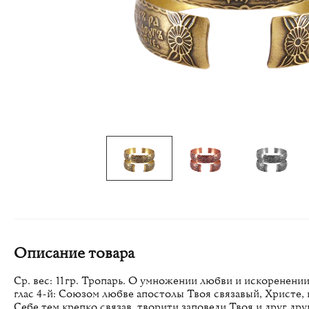
Описание товара
Ср. вес: 11гр. Тропарь. О умножении любви и искоренении
глас 4-й: Союзом любве апостолы Твоя связавый, Христе, 
Себе тем крепко связав, творити заповеди Твоя и друг д