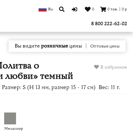
Ru
0
0
тов.
|
0
р
8 800 222-62-02
Вы видите
розничные
цены
|
Оптовые цены
Молитва о
В избранное
 любви» темный
Размер: S (H 13 мм, размер 15 - 17 см)
Вес: 11 г.
Мельхиор