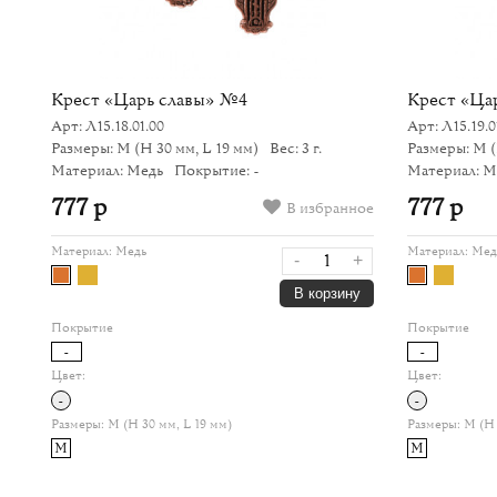
Крест «Царь славы» №4
Крест «Ца
Арт: Л15.18.01.00
Арт: Л15.19.0
Размеры: M
(H 30 мм, L 19 мм)
Вес: 3 г.
Размеры: M
Материал: Медь
Покрытие: -
Материал: М
777 р
777 р
В избранное
ное
Материал:
Медь
Материал:
Мед
-
+
+
В корзину
у
Покрытие
Покрытие
-
-
Цвет:
Цвет:
-
-
Размеры:
M (H 30 мм, L 19 мм)
Размеры:
M (H 
M
M