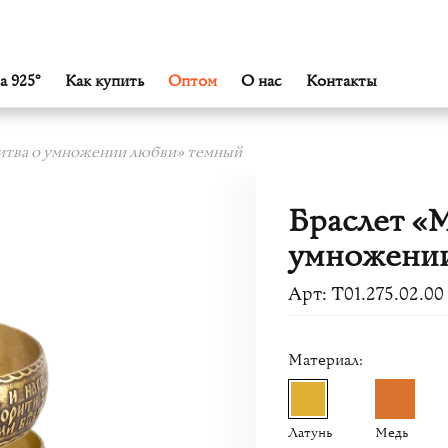
а 925°
Как купить
Оптом
О нас
Контакты
итва о умножении любви» темный
Браслет «
умножении
Арт: Т01.275.02.00
Материал:
Латунь
Медь