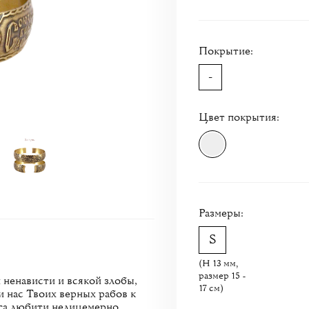
Покрытие:
-
Цвет покрытия:
Размеры:
(H 13 мм,
размер 15 -
 ненависти и всякой злобы,
17 см)
и нас Твоих верных рабов к
руга любити нелицемерно