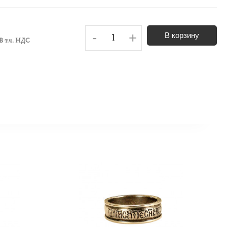
-
+
В корзину
В т.ч. НДС