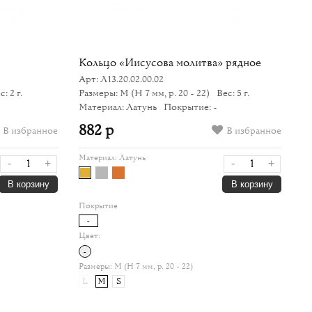
Кольцо «Иисусова молитва» рядное
К
Арт: Л13.20.02.00.02
Ар
с: 2 г.
Размеры: M
(H 7 мм, р. 20 - 22)
Вес: 5 г.
Ра
Материал: Латунь
Покрытие: -
М
882 р
4
В избранное
В избранное
Материал:
Латунь
Ма
-
+
-
+
В корзину
В корзину
По
Покрытие
-
Цв
Цвет:
-
-
Ра
Размеры:
M (H 7 мм, р. 20 - 22)
L
M
S