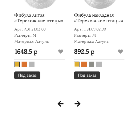
ка
Фибула литая
Фибула накладная
К
«Тереховские птицы»
«Тереховские птицы»
п
Арт: Л31.21.02.00
Арт: Т31.09.02.00
Ар
Размеры: M
Размеры: M
Р
Материал: Латунь
Материал: Латунь
Ма
1648.5 р
892.5 р
8
Под заказ
Под заказ