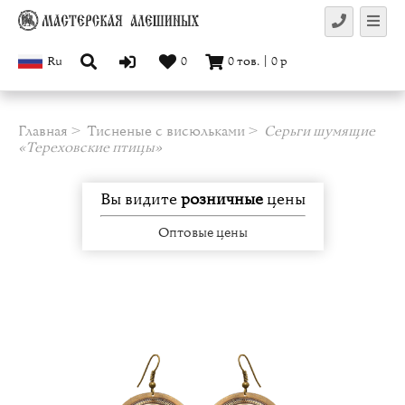
Ru
0
0
тов.
|
0
р
Главная
Тисненые с висюльками
Серьги шумящие
«Тереховские птицы»
Вы видите
розничные
цены
Оптовые цены