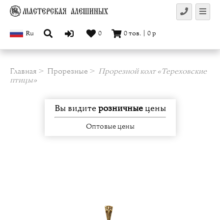
Ru
0
0
тов.
|
0
р
Главная
Прорезные
Прорезной колт «Тереховские
птицы»
Вы видите
розничные
цены
Оптовые цены