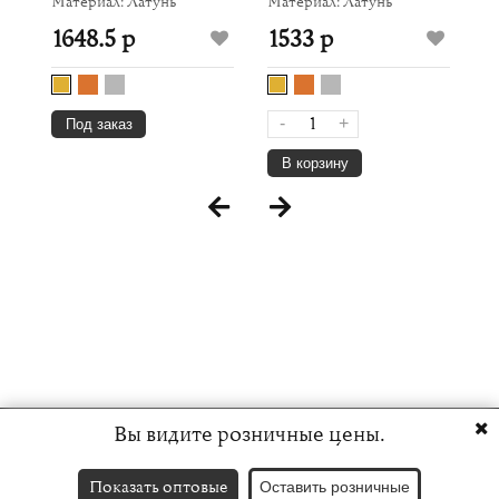
Материал: Латунь
Материал: Латунь
8
1648.5 р
1533 р
-
+
Под заказ
В корзину
Вы видите розничные цены.
Показать оптовые
Оставить розничные