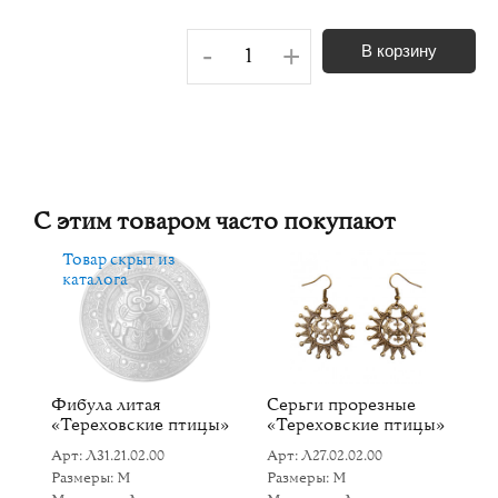
-
+
В корзину
С этим товаром часто покупают
Товар скрыт из
каталога
ка
Фибула литая
Серьги прорезные
П
«Тереховские птицы»
«Тереховские птицы»
Ар
Арт: Л31.21.02.00
Арт: Л27.02.02.00
Р
Размеры: M
Размеры: M
Ма