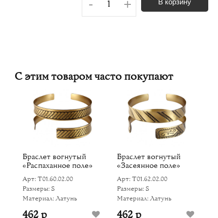
-
+
В корзину
С этим товаром часто покупают
Браслет вогнутый
Браслет вогнутый
Б
«Распаханное поле»
«Засеянное поле»
п
Арт: Т01.60.02.00
Арт: Т01.62.02.00
Ар
Размеры: S
Размеры: S
Ра
Материал: Латунь
Материал: Латунь
Ма
462 р
462 р
4