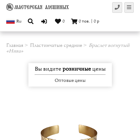
Ru
0
0
тов.
|
0
р
Главная
Пластинчатые средние
Браслет вогнутый
«Нива»
Вы видите
розничные
цены
Оптовые цены