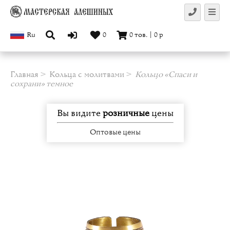
Ru
0
0
тов.
|
0
р
Главная
Кольца с молитвами
Кольцо «Спаси и
сохрани» темное
Вы видите
розничные
цены
Оптовые цены