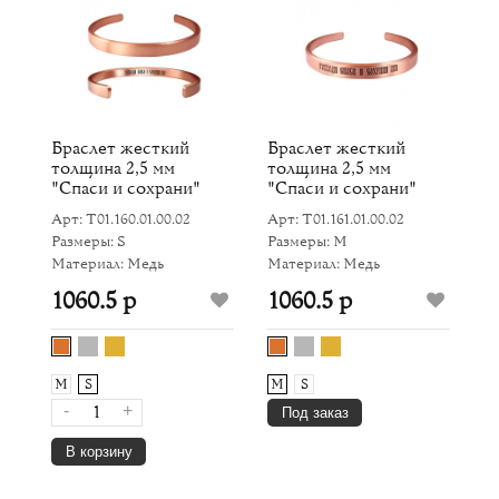
Браслет жесткий
Браслет жесткий
Б
толщина 2,5 мм
толщина 2,5 мм
«
"Спаси и сохрани"
"Спаси и сохрани"
(
(текст внутри)
Арт: Т01.160.01.00.02
Арт: Т01.161.01.00.02
Ар
Размеры: S
Размеры: M
Р
Материал: Медь
Материал: Медь
М
1060.5 р
1060.5 р
1
M
S
M
S
-
+
Под заказ
В корзину