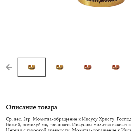
Описание товара
Ср. вес: 2гр. Молитва-обращение к Иисусу Христу: Госпо
Божий, помилуй мя, грешнаго. Иисусова молитва известна
Церкви с глубокой древности. Молитва-обращение к Иису