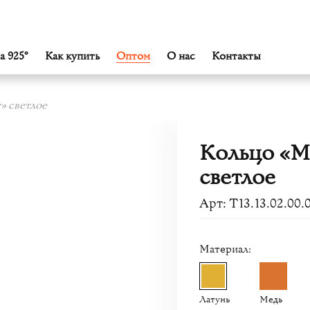
а 925°
Как купить
Оптом
О нас
Контакты
» светлое
Кольцо «М
светлое
Арт: Т13.13.02.00.
Материал:
Латунь
Медь