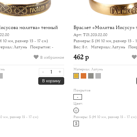
Иисусова молитва» темный
Браслет «Молитва Иисусу»
02.00
Арт: Т01.203.02.00
H 10 мм, размер 15 - 17 см)
Размеры: S
(H 10 мм, размер 15 - 1
ериал: Латунь
Покрытие: -
Вес: 8 г.
Материал: Латунь
Покр
462 р
В избранное
унь
Материал:
Латунь
-
+
В корзину
Покрытие
-
Цвет:
-
10 мм, размер 15 - 17 см)
Размеры:
S (H 10 мм, размер 15 - 17 см)
S