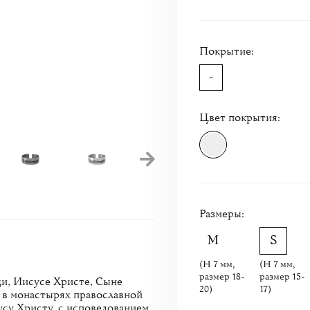
Покрытие:
-
Цвет покрытия:
Размеры:
(H 7 мм,
(H 7 мм,
размер 18-
размер 15-
ди, Иисусе Христе, Сыне
20)
17)
 в монастырях православной
су Христу, с исповедованием