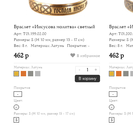
Браслет «Иисусова молитва» светлый
Браслет «
Арт: Т01.199.02.00
Арт: Т01.200.
Размеры: S
(H 10 мм, размер 15 - 17 см)
Размеры: S
(
Вес: 8 г.
Материал: Латунь
Покрытие: -
Вес: 8 г.
Мат
462 р
462 р
В избранное
ное
Материал:
Латунь
Материал:
Лат
-
+
з
В корзину
Покрытие
Покрытие
-
-
Цвет:
Цвет:
-
-
Размеры:
S (H 10 мм, размер 15 - 17 см)
Размеры:
S (H 
S
S