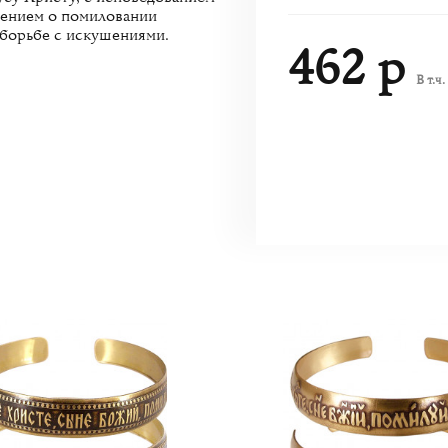
шением о помиловании
 борьбе с искушениями.
462 р
В т.ч