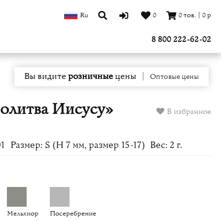
Ru
0
0
тов.
|
0
р
8 800 222-62-02
Вы видите
розничные
цены
|
Оптовые цены
олитва Иисусу»
В избранное
01
Размер: S (H 7 мм, размер 15-17)
Вес: 2 г.
Мельхиор
Посеребрение