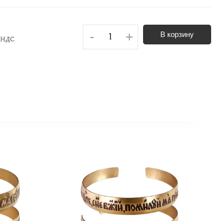
-
+
В корзину
. НДС