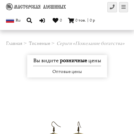
Ru
0
0
тов.
|
0
р
Главная
Тисненые
Серьги «Пожелание богатства»
Вы видите
розничные
цены
Оптовые цены