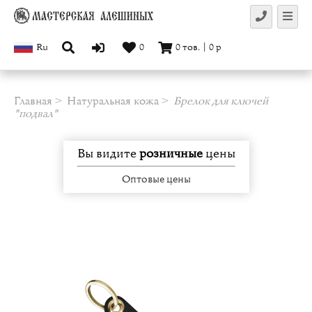
Ru
0
0
тов.
|
0
р
Главная
Натуральная кожа
Брелок для ключей
"подвал"
Вы видите
розничные
цены
Оптовые цены