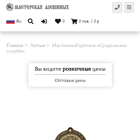
Ru
0
0
тов.
|
0
р
Главная
Литые
Настенный крючок «Суздальские
голуби»
Вы видите
розничные
цены
Оптовые цены