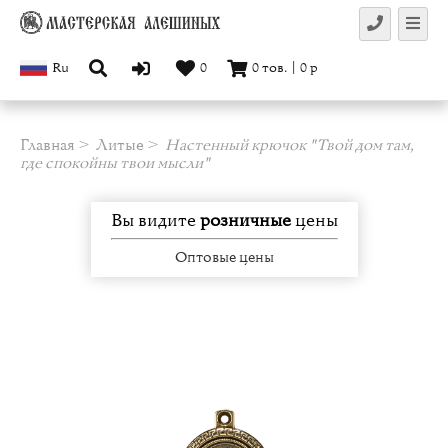
Ru
0
0
тов.
|
0
р
Главная
Литые
Настенный крючок "Твой дом там,
где спокойны твои мысли"
Вы видите
розничные
цены
Оптовые цены