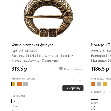
й
Фино-угорская фибула
Кольцо «П
Арт: Л31.05.02.00
Арт: Л13.15.0
Размеры: M
(H 38 мм, L 44 мм)
Вес: 11 г.
Размеры: S
(H
Материал: Латунь
Покрытие: -
Материал: М
913.5 р
1186.5 р
В избранное
ное
Материал:
Латунь
Материал:
Мед
-
+
+
В корзину
Покрытие
у
Покрытие
-
-
Цвет:
Цвет:
-