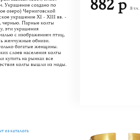
882 р
м. Украшение создано по
В т.ч
тое озеро) Черниговской
кое украшение XI - XIII вв. -
ю, чернью. Парные колты
у, эти украшения
эмалью с изображением птиц,
ись жемчужные обнизи.
только богатые женщины.
оких слоев населения колты
ли купить на рынках все
ествия колты вышли из моды.
т из каталога