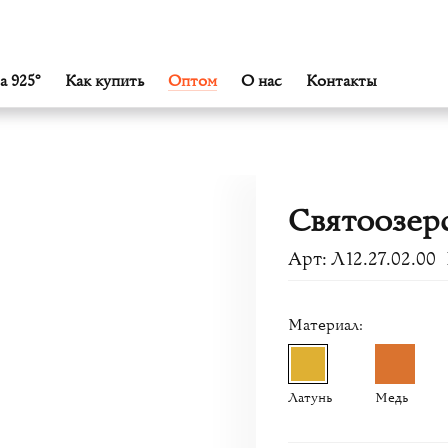
а 925°
Как купить
Оптом
О нас
Контакты
Святоозер
Арт: Л12.27.02.00
Материал:
Латунь
Медь