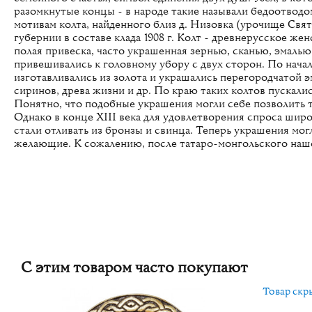
разомкнутые концы - в народе такие называли бедоотводо
мотивам колта, найденного близ д. Низовка (урочище Свя
губернии в составе клада 1908 г. Колт - древнерусское женс
полая привеска, часто украшенная зернью, сканью, эмаль
привешивались к головному убору с двух сторон. По начал
изготавливались из золота и украшались перегородчатой 
сиринов, древа жизни и др. По краю таких колтов пускал
Понятно, что подобные украшения могли себе позволить 
Однако в конце XIII века для удовлетворения спроса шир
стали отливать из бронзы и свинца. Теперь украшения мог
желающие. К сожалению, после татаро-монгольского наш
С этим товаром часто покупают
Товар скры