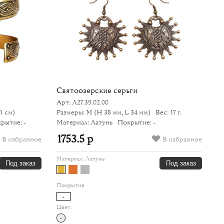
Святоозерские серьги
Б
Арт: Л27.39.02.00
Ар
1 см)
Размеры: M
(H 38 мм, L 34 мм)
Вес: 17 г.
Ра
рытие: -
Материал: Латунь
Покрытие: -
Ве
По
1753.5 р
В избранное
В избранное
1
Материал:
Латунь
Под заказ
Под заказ
Ма
Покрытие
-
По
Цвет:
-