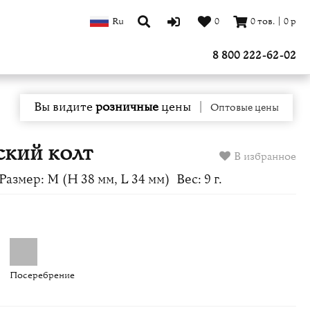
Ru
0
0
тов.
|
0
р
8 800 222-62-02
Вы видите
розничные
цены
|
Оптовые цены
ский колт
В избранное
Размер: M (H 38 мм, L 34 мм)
Вес: 9 г.
Посеребрение