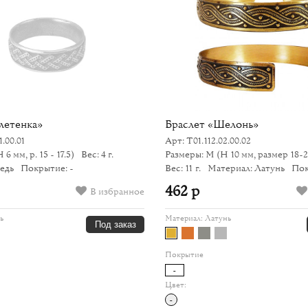
летенка»
Браслет «Шелонь»
1.00.01
Арт: Т01.112.02.00.02
 6 мм, р. 15 - 17.5)
Вес: 4 г.
Размеры: M
(H 10 мм, размер 18-2
едь
Покрытие: -
Вес: 11 г.
Материал: Латунь
Пок
462 р
В избранное
ь
Материал:
Латунь
Под заказ
Покрытие
-
Цвет:
-