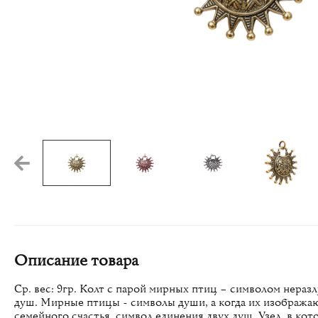
Описание товара
Ср. вес: 9гр. Колт с парой мирных птиц – символом нераз
душ. Мирные птицы - символы души, а когда их изобража
семейного счастья, символ единения двух душ. Узел, в кот