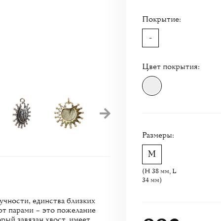
Покрытие:
-
Цвет покрытия:
Размеры:
(H 38 мм, L
34 мм)
лучности, единства близких
ют парами – это пожелание
орый завязан хвост, имеет