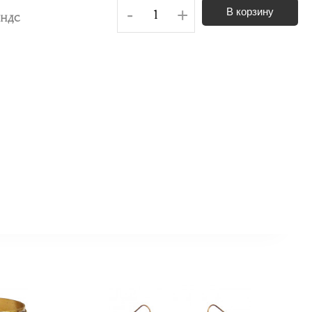
-
+
В корзину
. НДС