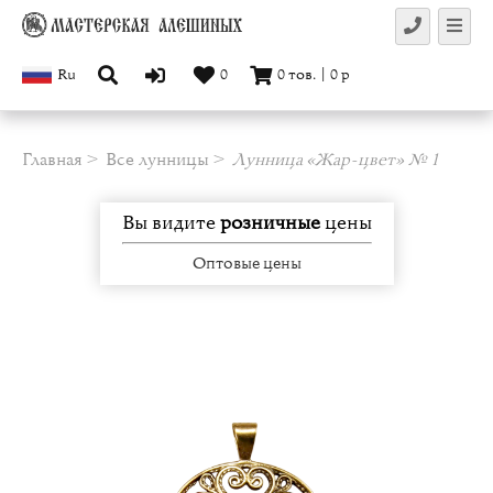
Ru
0
0
тов.
|
0
р
Главная
Все лунницы
Лунница «Жар-цвет» № 1
Вы видите
розничные
цены
Оптовые цены