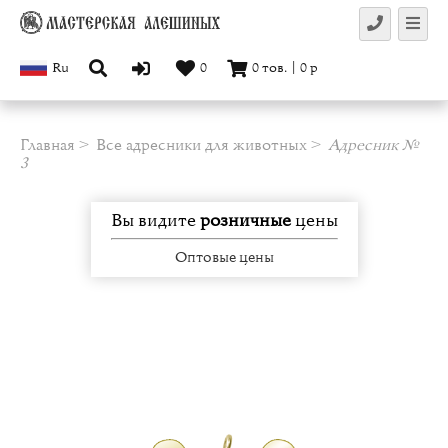
Ru
0
0
тов.
|
0
р
Главная
Все адресники для животных
Адресник №
3
Вы видите
розничные
цены
Оптовые цены