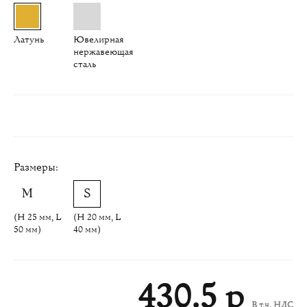
Латунь
Ювелирная
нержавеющая
сталь
Размеры:
(H 25 мм, L
(H 20 мм, L
50 мм)
40 мм)
430.5 р
В т.ч. НДС