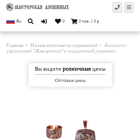
Ru
0
0
тов.
|
0
р
Главная
Малые комплекты украшений
Комплект
украшений "Жаворонок" в подарочной упаковке.
Вы видите
розничные
цены
Оптовые цены