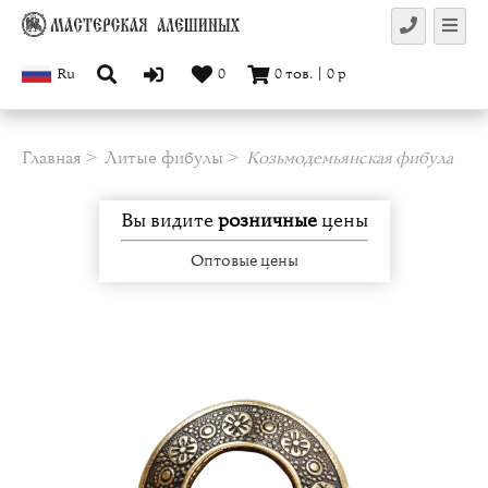
Ru
0
0
тов.
|
0
р
Главная
Литые фибулы
Козьмодемьянская фибула
Вы видите
розничные
цены
Оптовые цены