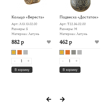
Кольцо «Береста»
Подвеска «Достаток»
С
»
Арт: Л13.13.02.00
Арт: Т22.36.02.00
Ар
Размеры: S
Размеры: M
Р
Материал: Латунь
Материал: Латунь
Ма
882 р
462 р
9
-
+
-
+
В корзину
В корзину