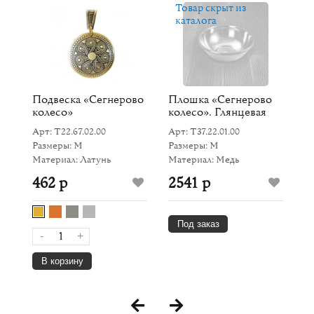
Товар скрыт из
каталога
Подвеска «Сегнерово
Плошка «Сегнерово
С
колесо»
колесо». Глянцевая
к
Арт: Т22.67.02.00
Арт: Т37.22.01.00
Ар
Размеры: M
Размеры: M
Р
Материал: Латунь
Материал: Медь
Ма
462 р
2541 р
9
Под заказ
-
+
В корзину