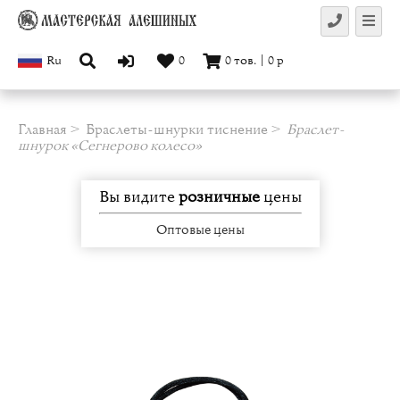
Ru
0
0
тов.
|
0
р
Главная
Браслеты-шнурки тиснение
Браслет-
шнурок «Сегнерово колесо»
Вы видите
розничные
цены
Оптовые цены