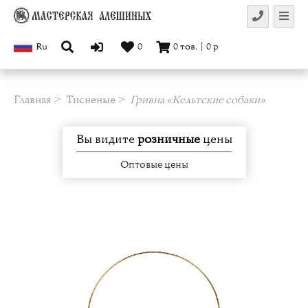
Ru
0
0
тов.
|
0
р
Главная
Тисненые
Гривна «Кельтские собаки»
Вы видите
розничные
цены
Оптовые цены