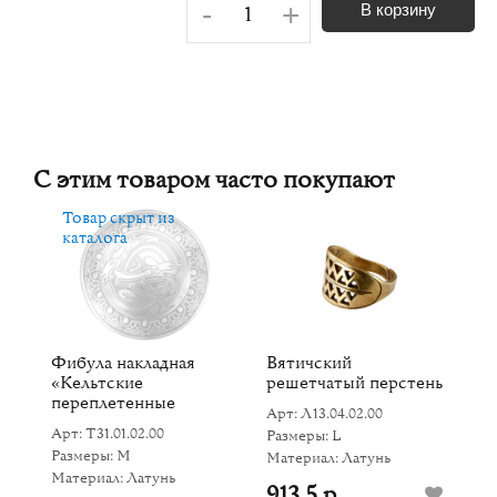
-
+
В корзину
С этим товаром часто покупают
Товар скрыт из
каталога
Фибула накладная
Вятичский
Б
«Кельтские
решетчатый перстень
п
переплетенные
с
Арт: Л13.04.02.00
собаки»
Арт: Т31.01.02.00
Ар
Размеры: L
Размеры: M
Р
Материал: Латунь
Материал: Латунь
М
913.5 р