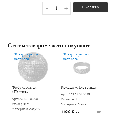
-
+
В корзину
С этим товаром часто покупают
Товар скрыт из
Товар скрыт из
каталога
каталога
Фибула литая
Кольцо «Плетенка»
Б
«Пашня»
Арт: Л13.15.01.00.01
Ар
Арт: Л31.24.02.00
Размеры: S
Р
Размеры: M
Материал: Медь
М
Материал: Латунь
1186.5 р
1