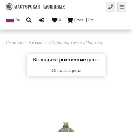
Ru
0
0
тов.
|
0
р
Главная
Литые
Подвеска литая «Пашня»
Вы видите
розничные
цены
Оптовые цены